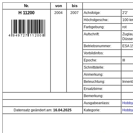
Nr.
von
bis
H 11200
2004
2007
Achsfolge:
2'2'
Höchstgeschw.:
100 k
Farbgebung:
rot
Aufschrift:
Zuglau
Düssel
Betriebsnummer:
ESA 1
Vorbildinfos:
Epoche:
III
Schnittstelle:
Anmerkung:
Beleuchtung:
Innenb
Ersatzbirne:
Bemerkung:
Ausgabeanlass:
Hobbyt
Datensatz geändert am:
16.04.2025
Kategorie:
Hobbyt