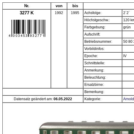
Nr.
von
bis
3277 K
1992
1995
Achsfolge:
2´2´
Höchstgeschw.:
120 k
Farbgebung:
grün
Aufschrift:
Betriebsnummer:
50 80 
Vorbildinfos:
Epoche:
IV
Schnittstelle:
Anmerkung:
Beleuchtung:
Ersatzbirne:
Bemerkung:
Datensatz geändert am:
06.05.2022
Kategorie:
Arnold