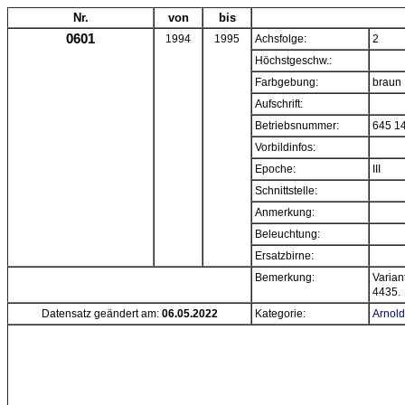
Nr.
von
bis
0601
1994
1995
Achsfolge:
2
Höchstgeschw.:
Farbgebung:
braun
Aufschrift:
Betriebsnummer:
645 1
Vorbildinfos:
Epoche:
III
Schnittstelle:
Anmerkung:
Beleuchtung:
Ersatzbirne:
Bemerkung:
Varian
4435.
Datensatz geändert am:
06.05.2022
Kategorie:
Arnold