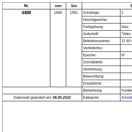
Nr.
von
bis
4488
1989
1991
Achsfolge:
2
Höchstgeschw.:
Farbgebung:
blau
Aufschrift:
"Vetro
Betriebsnummer:
21 85 
Vorbildinfos:
Epoche:
IV
Schnittstelle:
Anmerkung:
Beleuchtung:
Ersatzbirne:
Bemerkung:
Funkti
Datensatz geändert am:
06.05.2022
Kategorie:
Arnold