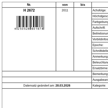
Nr.
von
bis
H 2672
2011
Achsfolge:
Höchstgesc
Farbgebung
Aufschrift:
Betriebsnu
Vorbildinfos
Epoche:
Schnittstell
Anmerkung
Beleuchtun
Ersatzbirne
Bemerkung
Ausgabeanl
Datensatz geändert am:
28.03.2026
Kategorie: