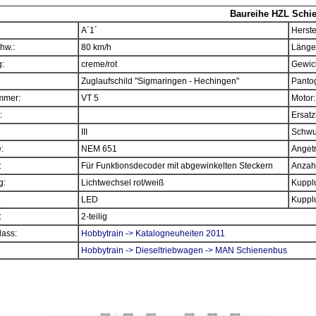
Baureihe HZL Schi
A´1´
Herste
hw.:
80 km/h
Länge
:
creme/rot
Gewich
Zuglaufschild "Sigmaringen - Hechingen"
Panto
mmer:
VT 5
Motor:
:
Ersatz
III
Schwu
e:
NEM 651
Angetr
:
Für Funktionsdecoder mit abgewinkelten Steckern
Anzahl
g:
Lichtwechsel rot/weiß
Kupplu
:
LED
Kupplu
:
2-teilig
ass:
Hobbytrain -> Katalogneuheiten 2011
Hobbytrain -> Dieseltriebwagen -> MAN Schienenbus