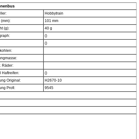
enenbus
ller:
Hobbytrain
 (mm):
101 mm
t (g):
40 g
graph:
()
()
kohlen:
ngmasse:
. Räder:
 Haftreifen:
()
ng Original:
H2670-10
ng Profi:
9545