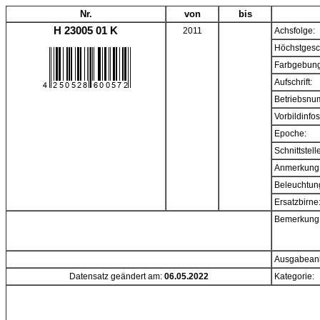
Nr.
von
bis
H 23005 01 K
2011
Achsfolge:
Höchstgesc
Farbgebung
Aufschrift:
Betriebsnu
Vorbildinfos
Epoche:
Schnittstell
Anmerkung
Beleuchtun
Ersatzbirne
Bemerkung
Ausgabeanl
Datensatz geändert am:
06.05.2022
Kategorie: