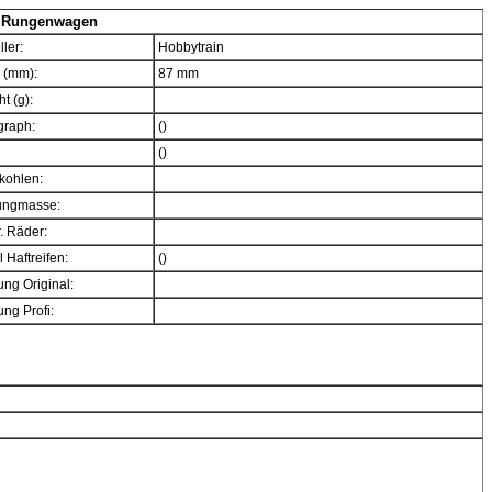
G Rungenwagen
ller:
Hobbytrain
 (mm):
87 mm
t (g):
graph:
()
()
kohlen:
ngmasse:
. Räder:
 Haftreifen:
()
ng Original:
ng Profi: