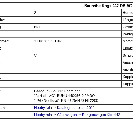
Baureihe Kbgs 442 DB A
2
Herste
hw.:
Länge
:
braun
Gewich
Panto
mmer:
21 80 335 5 118-3
Motor:
:
Ersatz
V
Schwu
e:
Angetr
:
Anzahl
g:
Kupplu
:
Kupplu
:
Ladegut:2 Stk. 20' Container
"Bertschi AG", BUKU 440056-0 3MBO
"P&O Nedlloyd", KNLU 254478 NL2200
ass:
Hobbytrain -> Katalogneuheiten 2011
Hobbytrain -> Güterwagen -> Rungenwagen Kbs 442