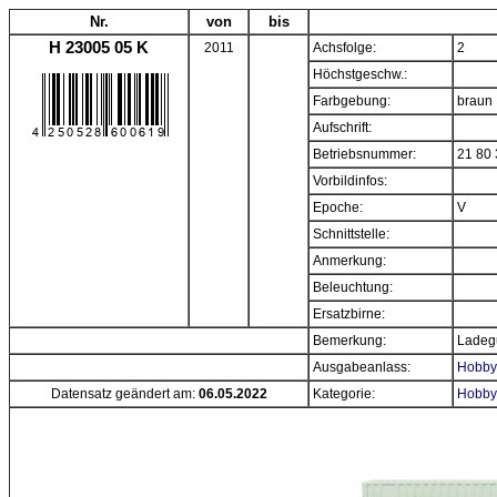
Nr.
von
bis
H 23005 05 K
2011
Achsfolge:
2
Höchstgeschw.:
Farbgebung:
braun
Aufschrift:
Betriebsnummer:
21 80 
Vorbildinfos:
Epoche:
V
Schnittstelle:
Anmerkung:
Beleuchtung:
Ersatzbirne:
Bemerkung:
Ladeg
Ausgabeanlass:
Hobbyt
Datensatz geändert am:
06.05.2022
Kategorie:
Hobby