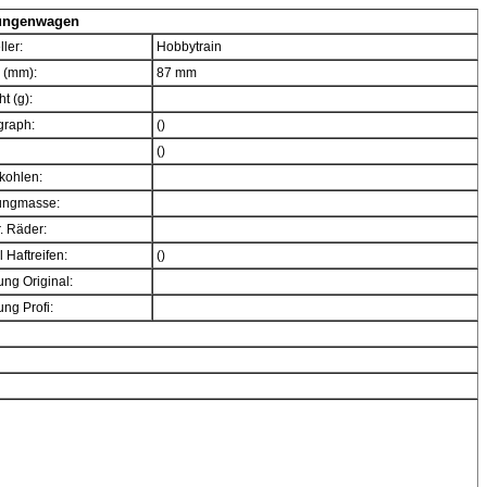
Rungenwagen
ller:
Hobbytrain
 (mm):
87 mm
t (g):
graph:
()
()
kohlen:
ngmasse:
. Räder:
 Haftreifen:
()
ng Original:
ng Profi: