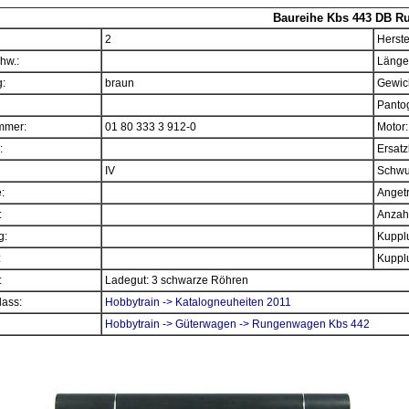
Baureihe Kbs 443 DB 
2
Herste
hw.:
Länge
:
braun
Gewich
Panto
mmer:
01 80 333 3 912-0
Motor:
:
Ersatz
IV
Schwu
e:
Angetr
:
Anzahl
g:
Kupplu
:
Kupplu
:
Ladegut: 3 schwarze Röhren
ass:
Hobbytrain -> Katalogneuheiten 2011
Hobbytrain -> Güterwagen -> Rungenwagen Kbs 442