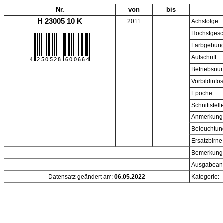
Nr.
von
bis
H 23005 10 K
2011
Achsfolge:
Höchstgesc
Farbgebung
Aufschrift:
Betriebsnu
Vorbildinfos
Epoche:
Schnittstell
Anmerkung
Beleuchtun
Ersatzbirne
Bemerkung
Ausgabeanl
Datensatz geändert am:
06.05.2022
Kategorie: