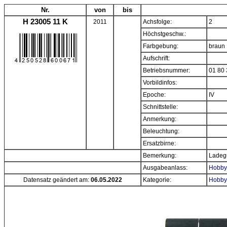
Nr.
von
bis
H 23005 11 K
2011
Achsfolge:
2
Höchstgeschw.:
Farbgebung:
braun
Aufschrift:
Betriebsnummer:
01 80 
Vorbildinfos:
Epoche:
IV
Schnittstelle:
Anmerkung:
Beleuchtung:
Ersatzbirne:
Bemerkung:
Ladeg
Ausgabeanlass:
Hobbyt
Datensatz geändert am:
06.05.2022
Kategorie:
Hobby