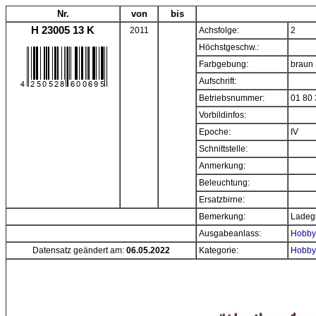
Nr.
von
bis
H 23005 13 K
2011
Achsfolge:
2
Höchstgeschw.:
Farbgebung:
braun
Aufschrift:
Betriebsnummer:
01 80 
Vorbildinfos:
Epoche:
IV
Schnittstelle:
Anmerkung:
Beleuchtung:
Ersatzbirne:
Bemerkung:
Ladeg
Ausgabeanlass:
Hobbyt
Datensatz geändert am:
06.05.2022
Kategorie:
Hobby