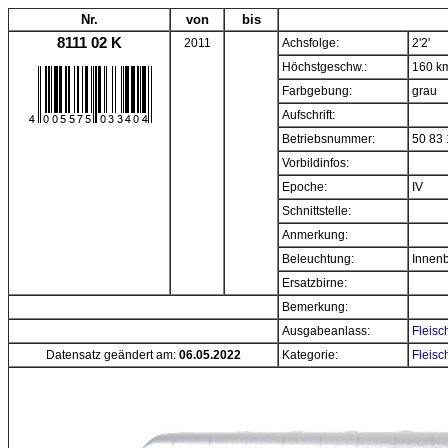
Nr.
von
bis
8111 02 K
2011
Achsfolge:
2'2'
Höchstgeschw.:
160 k
Farbgebung:
grau
Aufschrift:
Betriebsnummer:
50 83 
Vorbildinfos:
Epoche:
IV
Schnittstelle:
Anmerkung:
Beleuchtung:
Innenb
Ersatzbirne:
Bemerkung:
Ausgabeanlass:
Fleisc
Datensatz geändert am:
06.05.2022
Kategorie:
Fleisc