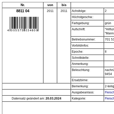
Nr.
von
bis
8811 04
2011
2011
Achsfolge:
2
Höchstgeschw.:
Farbgebung:
grün
Aufschrift:
"Hilfs
"Mann
Betriebsnummer:
701 5
Vorbildinfos:
Epoche:
II
Schnittstelle:
Anmerkung:
Beleuchtung:
nachrü
9454
Ersatzbirne:
Bemerkung:
2-teil
Ausgabeanlass:
Fleisc
Datensatz geändert am:
20.03.2024
Kategorie:
Fleis