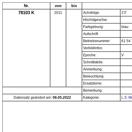
Nr.
von
bis
78103 K
2011
Achsfolge:
2'2'
Höchstgeschw.:
Farbgebung:
blau
Aufschrift:
Betriebsnummer:
61 54 
Vorbildinfos:
Epoche:
V
Schnittstelle:
Anmerkung:
Beleuchtung:
Ersatzbirne:
Bemerkung:
Datensatz geändert am:
06.05.2022
Kategorie:
L.S. M