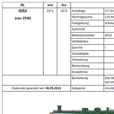
Nr.
von
bis
0253
1971
1974
Achsfolge:
2'C1h
Höchstgeschw.:
120 k
(neu 2530)
Farbgebung:
schwa
Aufschrift:
Betriebsnummer:
3610
Vorbildinfos:
Epoche:
I
Schnittstelle:
Anmerkung:
Beleuchtung:
Ersatzbirne:
Bemerkung:
Das Mo
auf s
Datensatz geändert am:
06.05.2022
Kategorie:
Arnold