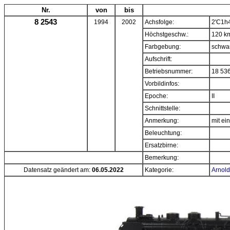
Nr.
von
bis
8 2543
1994
2002
Achsfolge:
2'C1h
Höchstgeschw.:
120 k
Farbgebung:
schwa
Aufschrift:
Betriebsnummer:
18 53
Vorbildinfos:
Epoche:
II
Schnittstelle:
Anmerkung:
mit ei
Beleuchtung:
Ersatzbirne:
Bemerkung:
Datensatz geändert am:
06.05.2022
Kategorie:
Arnold