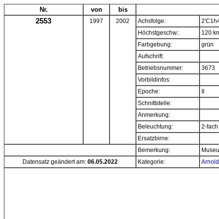
Nr.
von
bis
2553
1997
2002
Achsfolge:
2'C1h
Höchstgeschw.:
120 k
Farbgebung:
grün
Aufschrift:
Betriebsnummer:
3673
Vorbildinfos:
Epoche:
II
Schnittstelle:
Anmerkung:
Beleuchtung:
2-fach
Ersatzbirne:
Bemerkung:
Museu
Datensatz geändert am:
06.05.2022
Kategorie:
Arnold