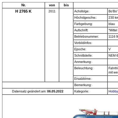
Nr.
von
bis
H 2765 K
2011
Achsfolge:
Bo'Bo'
Höchstgeschw.:
230 k
Farbgebung:
blau
Aufschrift:
"Mitte
Betriebsnummer:
1116 
Vorbildinfos:
Epoche:
V
Schnittstelle:
NEM 
Anmerkung:
Beleuchtung:
Fahrtr
mit w
Ersatzbirne:
Bemerkung:
Datensatz geändert am:
06.05.2022
Kategorie:
Hobbyt