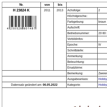
Nr.
von
bis
H 23824 K
2011
2013
Achsfolge:
2
Höchstgeschw.:
Farbgebung:
braun
Aufschrift:
Betriebsnummer:
20 80 
Vorbildinfos:
Epoche:
IV
Schnittstelle:
Anmerkung:
Beleuchtung:
Ersatzbirne:
Bemerkung:
Zweier
Ausgabeanlass:
Hobbyt
Datensatz geändert am:
06.05.2022
Kategorie:
Hobby