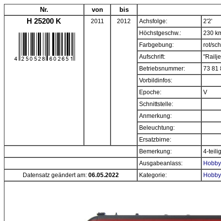
Nr.
von
bis
H 25200 K
2011
2012
Achsfolge:
2'2'
Höchstgeschw.:
230 k
Farbgebung:
rot/sc
Aufschrift:
"Railje
Betriebsnummer:
73 81 
Vorbildinfos:
Epoche:
V
Schnittstelle:
Anmerkung:
Beleuchtung:
Ersatzbirne:
Bemerkung:
4-teil
Ausgabeanlass:
Hobbyt
Datensatz geändert am:
06.05.2022
Kategorie:
Hobbyt