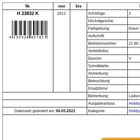
Nr.
von
bis
H 23832 K
2012
Achsfolge:
2
Höchstgeschw.:
Farbgebung:
braun
Aufschrift:
Betriebsnummer:
21 80 
Vorbildinfos:
Epoche:
V
Schnittstelle:
Anmerkung:
Beleuchtung:
Ersatzbirne:
Bemerkung:
Ladung
Ausgabeanlass:
Hobbyt
Datensatz geändert am:
06.05.2022
Kategorie:
Hobby