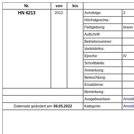
Nr.
von
bis
HN 6213
2012
Achsfolge:
2
Höchstgeschw.:
Farbgebung:
braun
Aufschrift:
Betriebsnummer:
Vorbildinfos:
Epoche:
IV
Schnittstelle:
Anmerkung:
Beleuchtung:
Ersatzbirne:
Bemerkung:
Ausgabeanlass:
Arnold
Datensatz geändert am:
06.05.2022
Kategorie:
Arnold