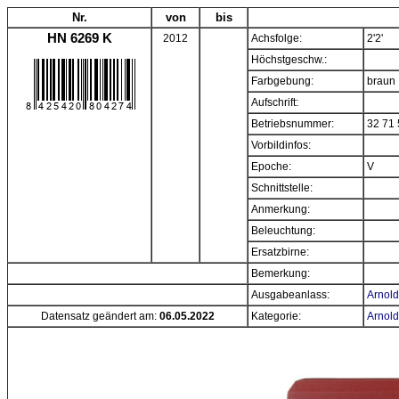
Nr.
von
bis
HN 6269 K
2012
Achsfolge:
2'2'
Höchstgeschw.:
Farbgebung:
braun
Aufschrift:
Betriebsnummer:
32 71 
Vorbildinfos:
Epoche:
V
Schnittstelle:
Anmerkung:
Beleuchtung:
Ersatzbirne:
Bemerkung:
Ausgabeanlass:
Arnold
Datensatz geändert am:
06.05.2022
Kategorie:
Arnold