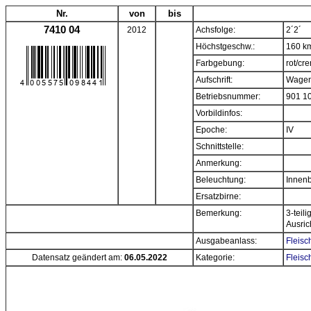
Nr.
von
bis
7410 04
2012
Achsfolge:
2´2´
Höchstgeschw.:
160 k
Farbgebung:
rot/cr
Aufschrift:
Wagen
Betriebsnummer:
901 1
Vorbildinfos:
Epoche:
IV
Schnittstelle:
Anmerkung:
Beleuchtung:
Innen
Ersatzbirne:
Bemerkung:
3-teil
Ausric
Ausgabeanlass:
Fleisc
Datensatz geändert am:
06.05.2022
Kategorie:
Fleisc