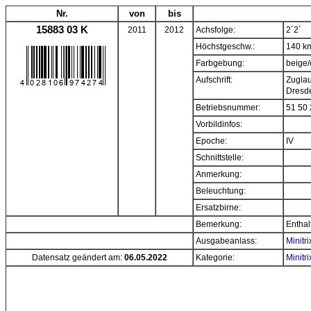
Nr.
von
bis
15883 03 K
2011
2012
Achsfolge:
2´2´
Höchstgeschw.:
140 k
Farbgebung:
beige
Aufschrift:
Zuglau
Dresd
Betriebsnummer:
51 50 
Vorbildinfos:
Epoche:
IV
Schnittstelle:
Anmerkung:
Beleuchtung:
Ersatzbirne:
Bemerkung:
Enthal
Ausgabeanlass:
Minitr
Datensatz geändert am:
06.05.2022
Kategorie:
Minitr