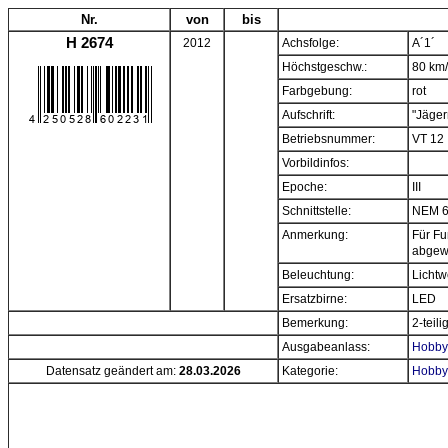
Nr.
von
bis
H 2674
2012
Achsfolge:
A´1´
Höchstgeschw.:
80 km
Farbgebung:
rot
Aufschrift:
"Jäger
Betriebsnummer:
VT 12
Vorbildinfos:
Epoche:
III
Schnittstelle:
NEM 
Anmerkung:
Für Fu
abgewi
Beleuchtung:
Lichtw
Ersatzbirne:
LED
Bemerkung:
2-teil
Ausgabeanlass:
Hobbyt
Datensatz geändert am:
28.03.2026
Kategorie:
Hobbyt