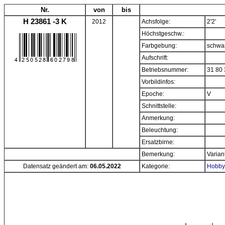
Nr.
von
bis
H 23861 -3 K
2012
Achsfolge:
2'2'
Höchstgeschw.:
Farbgebung:
schwa
Aufschrift:
Betriebsnummer:
31 80 
Vorbildinfos:
Epoche:
V
Schnittstelle:
Anmerkung:
Beleuchtung:
Ersatzbirne:
Bemerkung:
Varian
Datensatz geändert am:
06.05.2022
Kategorie:
Hobby