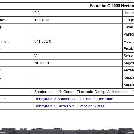
Baureihe G 2000 Hectora
B'B'
Herste
hw.:
120 km/h
Länge
:
Gewich
Panto
mmer:
941 001-0
Motor:
:
Ersatz
V
Schwu
e:
NEM 651
Angetr
:
Anzahl
g:
Kupplu
:
Kupplu
:
Sondermodell für Conrad Electronic. Dortige Artikelnummer:
ass:
Hobbytrain -> Sondermodelle Conrad Electronic
Hobbytrain -> Dieselloks -> Vossloh G 2000