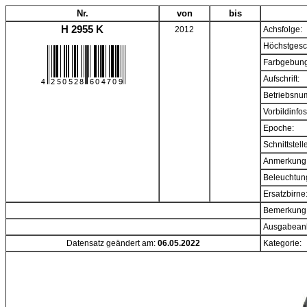
Nr.
von
bis
H 2955 K
2012
Achsfolge:
Höchstgesc
Farbgebung
Aufschrift:
Betriebsnu
Vorbildinfos
Epoche:
Schnittstell
Anmerkung
Beleuchtun
Ersatzbirne
Bemerkung
Ausgabeanl
Datensatz geändert am:
06.05.2022
Kategorie: