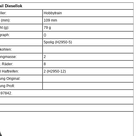
il Diesellok
ller:
Hobbytrain
 (mm):
109 mm
t (g):
79 g
graph:
()
5polig (H2950-5)
kohlen:
ngmasse:
2
. Räder:
8
 Haftreifen:
2 (H2950-12)
ng Original:
ng Profi:
 497842.