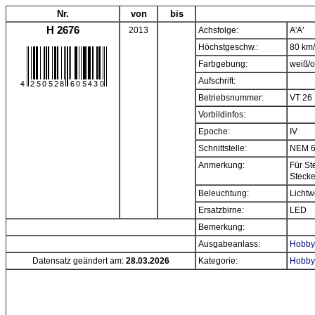
Nr.
von
bis
H 2676
2013
Achsfolge:
A'A'
Höchstgeschw.:
80 km
Farbgebung:
weiß/
Aufschrift:
Betriebsnummer:
VT 26
Vorbildinfos:
Epoche:
IV
Schnittstelle:
NEM 
Anmerkung:
Für St
Stecke
Beleuchtung:
Lichtw
Ersatzbirne:
LED
Bemerkung:
Ausgabeanlass:
Hobbyt
Datensatz geändert am:
28.03.2026
Kategorie:
Hobbyt