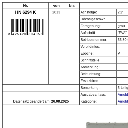
Nr.
von
bis
HN 6294 K
2013
Achsfolge:
2'2'
Höchstgeschw.:
Farbgebung:
grau
Aufschrift:
"EVA"
Betriebsnummer:
33 80 
Vorbildinfos:
Epoche:
V
Schnittstelle:
Anmerkung:
Beleuchtung:
Ersatzbirne:
Bemerkung:
3-teil
Ausgabeanlass:
Arnold
Datensatz geändert am:
26.08.2025
Kategorie:
Arnold