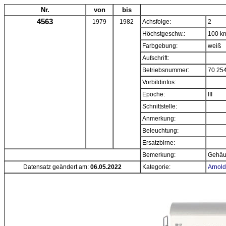
Nr.
von
bis
4563
1979
1982
Achsfolge:
2
Höchstgeschw.:
100 k
Farbgebung:
weiß
Aufschrift:
Betriebsnummer:
70 25
Vorbildinfos:
Epoche:
III
Schnittstelle:
Anmerkung:
Beleuchtung:
Ersatzbirne:
Bemerkung:
Gehäus
Datensatz geändert am:
06.05.2022
Kategorie:
Arnold