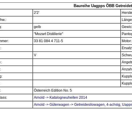
Baureihe Uagpps ÖBB Getreidet
2'2'
Herste
hw.:
Länge
:
gelb
Gewich
"Mozart Distillerie"
Panto
mmer:
33 81 084 4 711-5
Motor:
:
Ersatz
V
Schwu
e:
Angetr
:
Anzahl
g:
Kupplu
:
Kupplu
:
Österreich Edition No. 5
ass:
Arnold -> Katalogneuheiten 2014
Arnold -> Güterwagen -> Getreidesilowagen, 4-achsig, Uapp