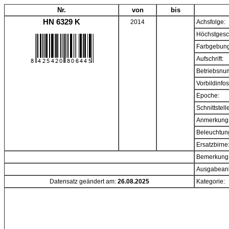
Nr.
von
bis
HN 6329 K
2014
Achsfolge:
Höchstgesc
Farbgebung
Aufschrift:
Betriebsnu
Vorbildinfos
Epoche:
Schnittstell
Anmerkung
Beleuchtun
Ersatzbirne
Bemerkung
Ausgabeanl
Datensatz geändert am:
26.08.2025
Kategorie: