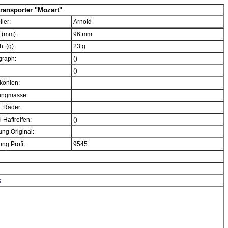
ransporter "Mozart"
ller:
Arnold
 (mm):
96 mm
t (g):
23 g
graph:
()
()
kohlen:
ngmasse:
. Räder:
 Haftreifen:
()
ng Original:
ng Profi:
9545
s