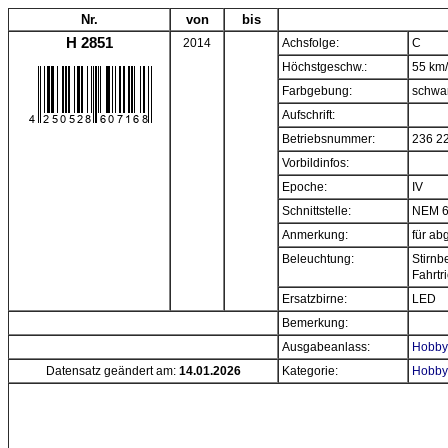
Nr.
von
bis
H 2851
2014
Achsfolge:
C
Höchstgeschw.:
55 km
Farbgebung:
schwa
Aufschrift:
Betriebsnummer:
236 2
Vorbildinfos:
Epoche:
IV
Schnittstelle:
NEM 
Anmerkung:
für ab
Beleuchtung:
Stirnb
Fahrtr
Ersatzbirne:
LED
Bemerkung:
Ausgabeanlass:
Hobbyt
Datensatz geändert am:
14.01.2026
Kategorie:
Hobbyt