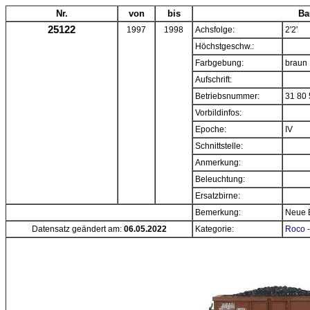
Nr.
von
bis
Ba
25122
1997
1998
Achsfolge:
2'2'
Höchstgeschw.:
Farbgebung:
braun
Aufschrift:
Betriebsnummer:
31 80 
Vorbildinfos:
Epoche:
IV
Schnittstelle:
Anmerkung:
Beleuchtung:
Ersatzbirne:
Bemerkung:
Neue 
Datensatz geändert am:
06.05.2022
Kategorie:
Roco -