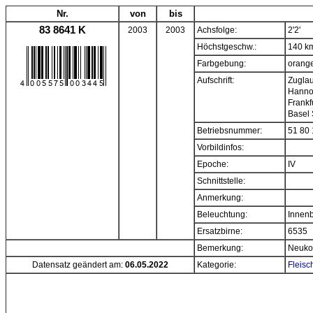
Nr.
von
bis
83 8641 K
2003
2003
Achsfolge:
2'2'
Höchstgeschw.:
140 k
Farbgebung:
orange
Aufschrift:
Zuglau
Hannov
Frankf
Basel
Betriebsnummer:
51 80 
Vorbildinfos:
Epoche:
IV
Schnittstelle:
Anmerkung:
Beleuchtung:
Innenb
Ersatzbirne:
6535
Bemerkung:
Neukon
Datensatz geändert am:
06.05.2022
Kategorie:
Fleisc