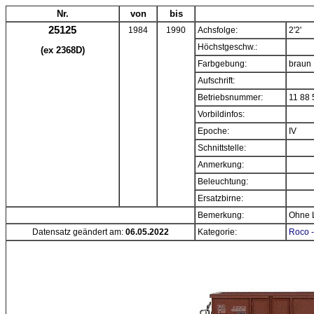
Nr.
von
bis
25125
1984
1990
Achsfolge:
2'2'
Höchstgeschw.:
(ex 2368D)
Farbgebung:
braun
Aufschrift:
Betriebsnummer:
11 88 
Vorbildinfos:
Epoche:
IV
Schnittstelle:
Anmerkung:
Beleuchtung:
Ersatzbirne:
Bemerkung:
Ohne 
Datensatz geändert am:
06.05.2022
Kategorie:
Roco -