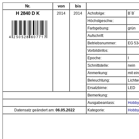
Nr.
von
bis
H 2840 D K
2014
2014
Achsfolge:
B´B´
Höchstgeschw.:
Farbgebung:
grün
Aufschrift:
Betriebsnummer:
EG 53
Vorbildinfos:
Epoche:
I
Schnittstelle:
nein
Anmerkung:
mit ei
Beleuchtung:
Lichtw
Ersatzbirne:
LED
Bemerkung:
Ausgabeanlass:
Hobbyt
Datensatz geändert am:
06.05.2022
Kategorie:
Hobbyt