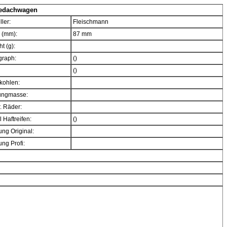
bedachwagen
ller:
Fleischmann
 (mm):
87 mm
t (g):
graph:
()
()
kohlen:
ngmasse:
. Räder:
 Haftreifen:
()
ng Original:
ng Profi: