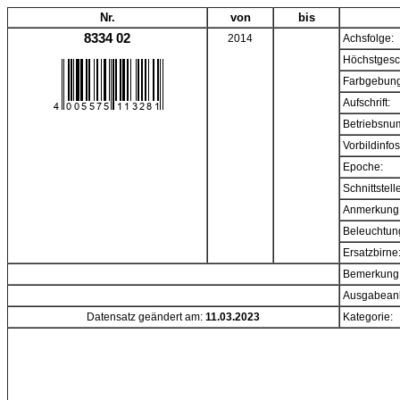
Nr.
von
bis
8334 02
2014
Achsfolge:
Höchstgesc
Farbgebung
Aufschrift:
Betriebsnu
Vorbildinfos
Epoche:
Schnittstell
Anmerkung
Beleuchtun
Ersatzbirne
Bemerkung
Ausgabeanl
Datensatz geändert am:
11.03.2023
Kategorie: