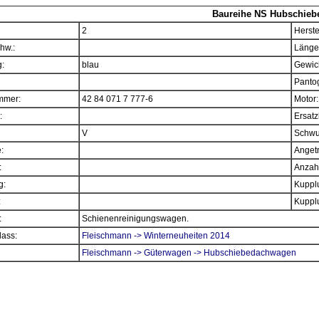
Baureihe NS Hubschie
2
Herste
hw.:
Länge
:
blau
Gewich
Panto
mmer:
42 84 071 7 777-6
Motor:
:
Ersatz
V
Schwu
e:
Angetr
:
Anzahl
g:
Kupplu
:
Kupplu
:
Schienenreinigungswagen.
ass:
Fleischmann -> Winterneuheiten 2014
Fleischmann -> Güterwagen -> Hubschiebedachwagen