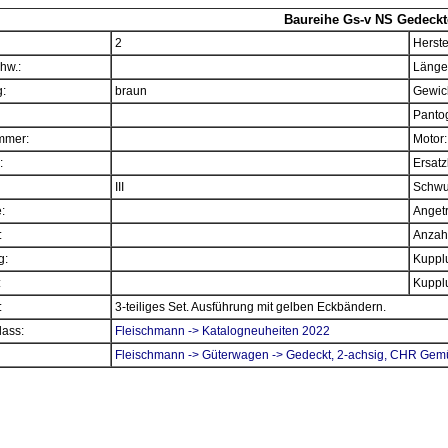
Baureihe Gs-v NS Gedeckt
2
Herste
hw.:
Länge
:
braun
Gewich
Panto
mmer:
Motor:
:
Ersatz
III
Schwu
e:
Angetr
:
Anzahl
g:
Kupplu
:
Kupplu
:
3-teiliges Set. Ausführung mit gelben Eckbändern.
ass:
Fleischmann -> Katalogneuheiten 2022
Fleischmann -> Güterwagen -> Gedeckt, 2-achsig, CHR Ge