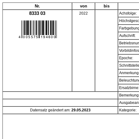
Nr.
von
bis
8333 03
2022
Achsfolge:
Höchstgesc
Farbgebung
Aufschrift:
Betriebsnu
Vorbildinfos
Epoche:
Schnittstell
Anmerkung
Beleuchtun
Ersatzbirne
Bemerkung
Ausgabeanl
Datensatz geändert am:
29.05.2023
Kategorie: