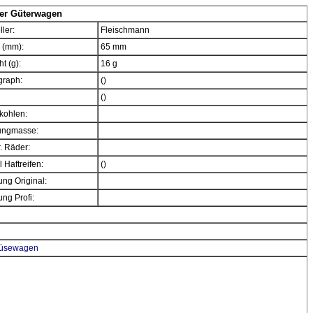
er Güterwagen
ller:
Fleischmann
 (mm):
65 mm
t (g):
16 g
graph:
()
()
kohlen:
ngmasse:
. Räder:
 Haftreifen:
()
ng Original:
ng Profi:
müsewagen