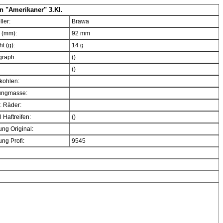
 "Amerikaner" 3.Kl.
ller:
Brawa
 (mm):
92 mm
t (g):
14 g
graph:
()
()
kohlen:
ngmasse:
. Räder:
 Haftreifen:
()
ng Original:
ng Profi:
9545