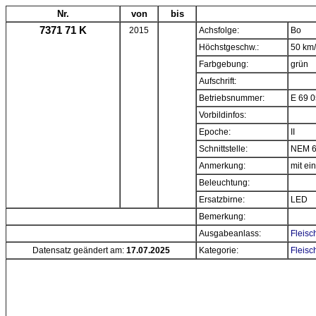
Nr.
von
bis
7371 71 K
2015
Achsfolge:
Bo
Höchstgeschw.:
50 km
Farbgebung:
grün
Aufschrift:
Betriebsnummer:
E 69 0
Vorbildinfos:
Epoche:
II
Schnittstelle:
NEM 
Anmerkung:
mit e
Beleuchtung:
Ersatzbirne:
LED
Bemerkung:
Ausgabeanlass:
Fleisc
Datensatz geändert am:
17.07.2025
Kategorie:
Fleisc