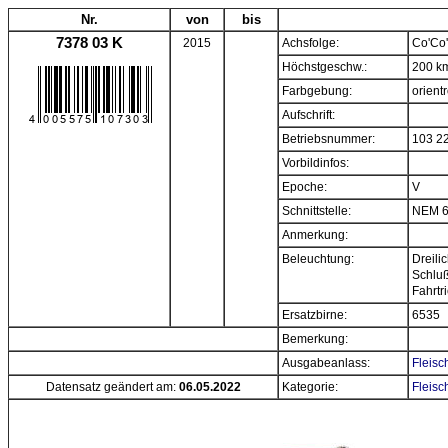
Nr.
von
bis
7378 03 K
2015
Achsfolge:
Co'Co'
Höchstgeschw.:
200 k
Farbgebung:
orientr
Aufschrift:
Betriebsnummer:
103 2
Vorbildinfos:
Epoche:
V
Schnittstelle:
NEM 
Anmerkung:
Beleuchtung:
Dreili
Schlußl
Fahrtr
Ersatzbirne:
6535
Bemerkung:
Ausgabeanlass:
Fleisc
Datensatz geändert am:
06.05.2022
Kategorie:
Fleisc