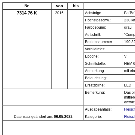
Nr.
von
bis
7314 76 K
2015
Achsfolge:
Bo´Bo
Höchstgeschw.:
230 k
Farbgebung:
grau
Aufschrift:
"Compa
Betriebsnummer:
190 3
Vorbildinfos:
Epoche:
V
Schnittstelle:
NEM 
Anmerkung:
mit e
Beleuchtung:
Ersatzbirne:
LED
Bemerkung:
Das pr
mittle
entwic
Ausgabeanlass:
Fleisc
Datensatz geändert am:
06.05.2022
Kategorie:
Fleisc