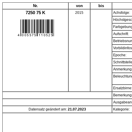
Nr.
von
bis
7250 75 K
2015
Achsfolge:
Höchstgesc
Farbgebung
Aufschrift:
Betriebsnu
Vorbildinfos
Epoche:
Schnittstell
Anmerkung
Beleuchtun
Ersatzbirne
Bemerkung
Ausgabeanl
Datensatz geändert am:
21.07.2023
Kategorie: