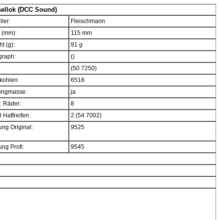
sellok (DCC Sound)
ller:
Fleischmann
 (mm):
115 mm
t (g):
91 g
graph:
()
(50 7250)
kohlen:
6518
ngmasse:
ja
. Räder:
8
 Haftreifen:
2 (54 7002)
ng Original:
9525
ng Profi:
9545