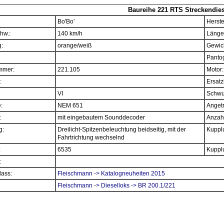
Baureihe 221 RTS Streckendie
Bo'Bo'
Herste
hw.:
140 km/h
Länge
:
orange/weiß
Gewich
Panto
mmer:
221.105
Motor:
:
Ersatz
VI
Schwu
e:
NEM 651
Angetr
:
mit eingebautem Sounddecoder
Anzahl
g:
Dreilicht-Spitzenbeleuchtung beidseitig, mit der
Kupplu
Fahrtrichtung wechselnd
:
6535
Kupplu
:
ass:
Fleischmann -> Katalogneuheiten 2015
Fleischmann -> Dieselloks -> BR 200.1/221