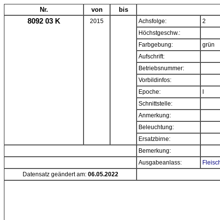
Nr.
von
bis
8092 03 K
2015
Achsfolge:
2
Höchstgeschw.:
Farbgebung:
grün
Aufschrift:
Betriebsnummer:
Vorbildinfos:
Epoche:
I
Schnittstelle:
Anmerkung:
Beleuchtung:
Ersatzbirne:
Bemerkung:
Ausgabeanlass:
Fleisc
Datensatz geändert am:
06.05.2022