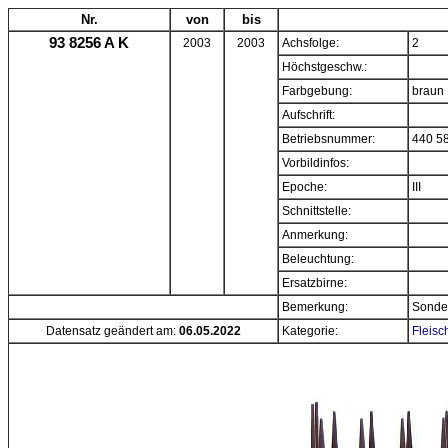
Nr.
von
bis
93 8256 A K
2003
2003
Achsfolge:
2
Höchstgeschw.:
Farbgebung:
braun
Aufschrift:
Betriebsnummer:
440 5
Vorbildinfos:
Epoche:
III
Schnittstelle:
Anmerkung:
Beleuchtung:
Ersatzbirne:
Bemerkung:
Sonder
Datensatz geändert am:
06.05.2022
Kategorie:
Fleisc