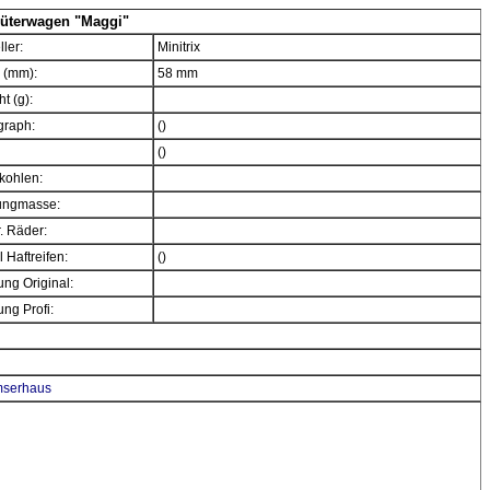
üterwagen "Maggi"
ller:
Minitrix
 (mm):
58 mm
t (g):
graph:
()
()
kohlen:
ngmasse:
. Räder:
 Haftreifen:
()
ng Original:
ng Profi:
emserhaus