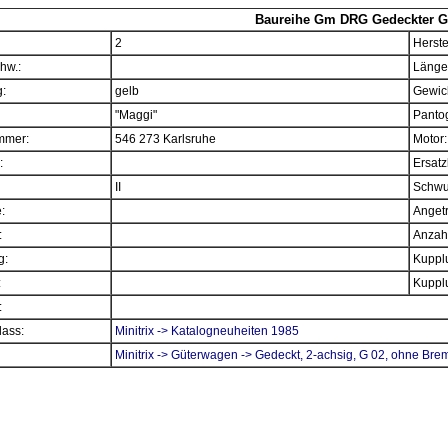
Baureihe Gm DRG Gedeckter G
2
Herste
hw.:
Länge
:
gelb
Gewich
"Maggi"
Panto
mmer:
546 273 Karlsruhe
Motor:
:
Ersatz
II
Schwu
e:
Angetr
:
Anzahl
g:
Kupplu
:
Kupplu
:
ass:
Minitrix -> Katalogneuheiten 1985
Minitrix -> Güterwagen -> Gedeckt, 2-achsig, G 02, ohne Br