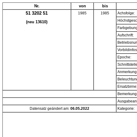
Nr.
von
bis
51 3202 51
1985
1985
Achsfolge:
Höchstgesc
(neu 13610)
Farbgebung
Aufschrift:
Betriebsnu
Vorbildinfos
Epoche:
Schnittstell
Anmerkung
Beleuchtun
Ersatzbirne
Bemerkung
Ausgabeanl
Datensatz geändert am:
06.05.2022
Kategorie: