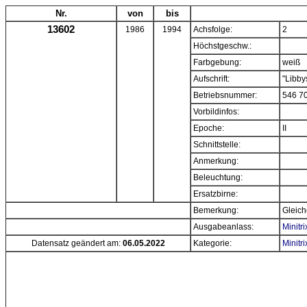
Nr.
von
bis
13602
1986
1994
Achsfolge:
2
Höchstgeschw.:
Farbgebung:
weiß
Aufschrift:
"Libby
Betriebsnummer:
546 7
Vorbildinfos:
Epoche:
II
Schnittstelle:
Anmerkung:
Beleuchtung:
Ersatzbirne:
Bemerkung:
Gleich
Ausgabeanlass:
Minitr
Datensatz geändert am:
06.05.2022
Kategorie:
Minitr