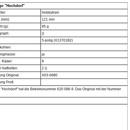
go "Hochdorf"
ller:
Hobbytrain
 (mm):
121 mm
t (g):
85 g
graph:
()
5-polig (X13701B2)
kohlen:
ngmasse:
ja
. Räder:
8
 Haftreifen:
2 ()
ng Original:
X03-0980
ng Profi:
 "Hochdorf" hat die Betriebsnummer 620 086-9. Das Original mit der Nummer