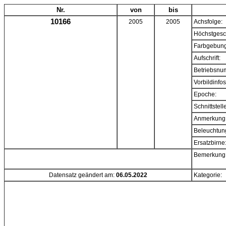
Nr.
von
bis
10166
2005
2005
Achsfolge:
Höchstgesc
Farbgebung
Aufschrift:
Betriebsnu
Vorbildinfos
Epoche:
Schnittstell
Anmerkung
Beleuchtun
Ersatzbirne
Bemerkung
Datensatz geändert am:
06.05.2022
Kategorie: