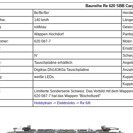
Baureihe Re 620 SBB Car
Bo'Bo'Bo'
Herste
hw.:
140 km/h
Länge
:
rot/blau
Gewich
Wappen Hochdorf
Panto
mmer:
620 087-7
Motor:
:
Ersatz
IV
Schwu
e:
Tauschplatine erhältlich
Angetr
:
Digitrax DN163K0a Tauschplatine
Anzahl
g:
weiße LEDs
Kupplu
:
Kupplu
:
Limitierte Sonderserie Schweiz. Das Vorbild mit dem Wappen
620 087-7 hat das Wappen "Bischofszell"
Hobbytrain -> Elektroloks -> Re 6/6