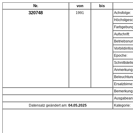
Nr.
von
bis
320748
1991
Achsfolge:
Höchstgesc
Farbgebung
Aufschrift:
Betriebsnu
Vorbildinfos
Epoche:
Schnittstell
Anmerkung
Beleuchtun
Ersatzbirne
Bemerkung
Ausgabeanl
Datensatz geändert am:
04.05.2025
Kategorie: