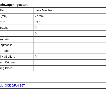
adewagen, gealtert
ller:
Lima MiniTrain
 (mm):
77 mm
t (g):
26 g
graph:
()
()
kohlen:
ngmasse:
. Räder:
 Haftreifen:
()
ng Original:
ng Profi:
sig, OOt50/Fad 167