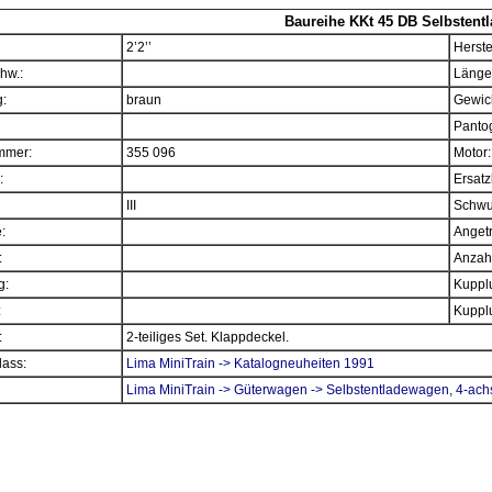
Baureihe KKt 45 DB Selbstentl
2’2’’
Herste
hw.:
Länge
:
braun
Gewich
Panto
mmer:
355 096
Motor:
:
Ersatz
III
Schwu
e:
Angetr
:
Anzahl
g:
Kupplu
:
Kupplu
:
2-teiliges Set. Klappdeckel.
ass:
Lima MiniTrain -> Katalogneuheiten 1991
Lima MiniTrain -> Güterwagen -> Selbstentladewagen, 4-ach