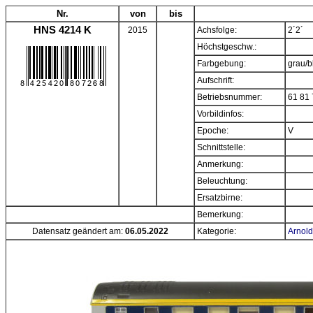
Nr.
von
bis
HNS 4214 K
2015
Achsfolge:
2´2´
Höchstgeschw.:
Farbgebung:
grau/b
Aufschrift:
Betriebsnummer:
61 81 
Vorbildinfos:
Epoche:
V
Schnittstelle:
Anmerkung:
Beleuchtung:
Ersatzbirne:
Bemerkung:
Datensatz geändert am:
06.05.2022
Kategorie:
Arnol